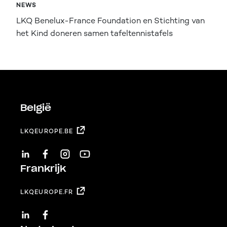
NEWS
LKQ Benelux-France Foundation en Stichting van
het Kind doneren samen tafeltennistafels
België
LKQEUROPE.BE
LINKEDIN
FACEBOOK
INSTAGRAM
YOUTUBE
Frankrijk
LKQEUROPE.FR
LINKEDIN
FACEBOOK