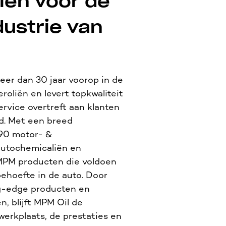
iën voor de
dustrie van
eer dan 30 jaar voorop in de
roliën en levert topkwaliteit
rvice overtreft aan klanten
ld. Met een breed
90 motor- &
 autochemicaliën en
 MPM producten die voldoen
behoefte in de auto. Door
g-edge producten en
n, blijft MPM Oil de
 werkplaats, de prestaties en