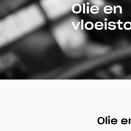
Olie en
vloeist
Olie e