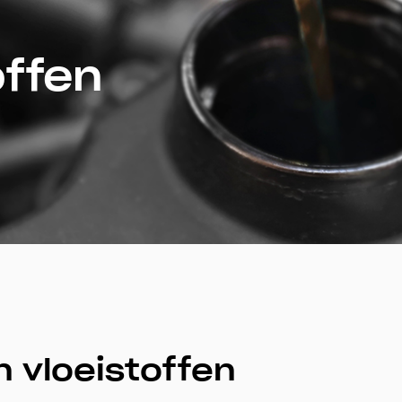
offen
n vloeistoffen