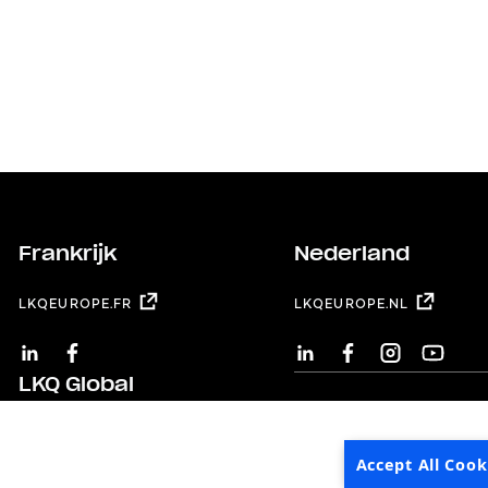
Frankrijk
Nederland
LKQEUROPE.FR
LKQEUROPE.NL
LINKEDIN
FACEBOOK
LINKEDIN
FACEBOOK
INSTAGRAM
YOUTUB
LKQ Global
LKQ CORPORATION
Accept All Cook