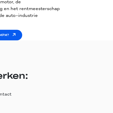
 motor, de
ng en het rentmeesterschap
 de auto-industrie
 MPM?
erken:
ntact