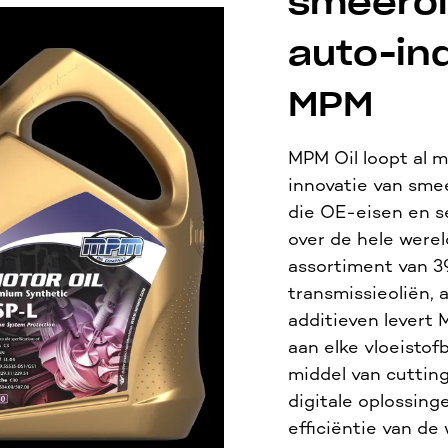
smeerol
auto-in
MPM
MPM Oil loopt al m
innovatie van smee
die OE-eisen en se
over de hele were
assortiment van 3
transmissieoliën,
additieven levert
aan elke vloeistof
middel van cuttin
digitale oplossinge
efficiëntie van de