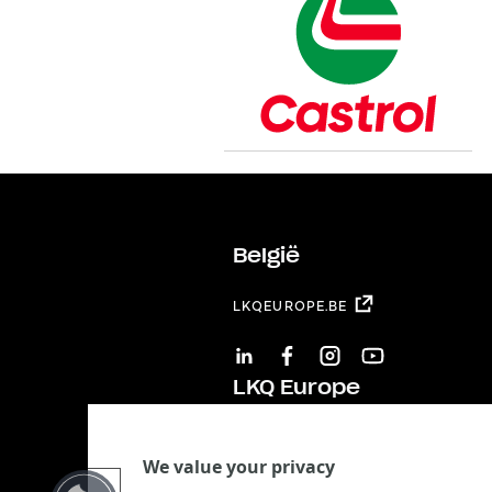
België
LKQEUROPE.BE
LINKEDIN
FACEBOOK
INSTAGRAM
YOUTUBE
LKQ Europe
LKQ EUROPE
We value your privacy