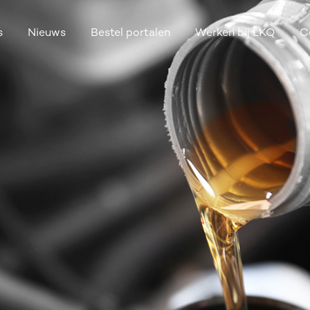
s
Nieuws
Bestel portalen
Werken bij LKQ
C