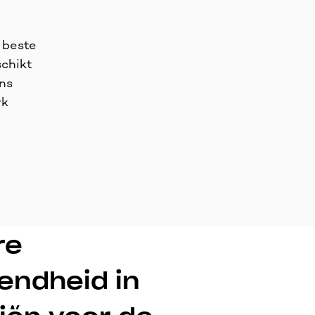
 beste
schikt
ons
rk
re
endheid in