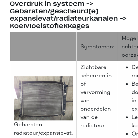
Overdruk in systeem ->
Gebarsten/gescheurd(e)
expansievat/radiateurkanalen ->
Koelvloeistoflekkages
Mogel
Symptomen:
achte
oorza
Zichtbare
De
scheuren in
ra
of
Be
vervorming
do
van
in
onderdelen
ex
van de
Le
Gebarsten
radiateur.
ko
radiateur/expansievat.
On