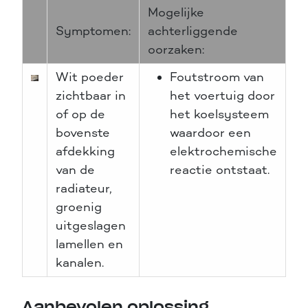
Mogelijke
Symptomen:
achterliggende
oorzaken:
Wit poeder
Foutstroom van
zichtbaar in
het voertuig door
of op de
het koelsysteem
bovenste
waardoor een
afdekking
elektrochemische
van de
reactie ontstaat.
radiateur,
groenig
uitgeslagen
lamellen en
kanalen.
Aanbevolen oplossing