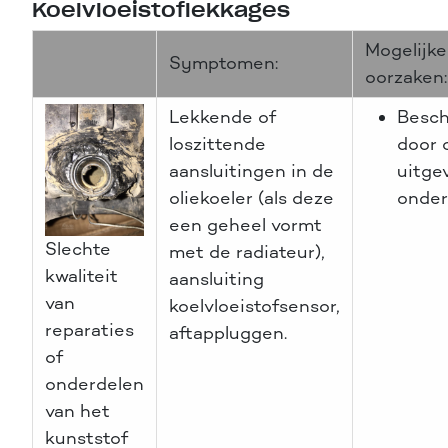
Koelvloeistoflekkages
Mogelijke
Symptomen:
oorzaken:
Lekkende of
Besch
loszittende
door 
aansluitingen in de
uitge
oliekoeler (als deze
onde
een geheel vormt
Slechte
met de radiateur),
kwaliteit
aansluiting
van
koelvloeistofsensor,
reparaties
aftappluggen.
of
onderdelen
van het
kunststof