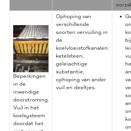
oorza
Ophoping van
Ge
verschillende
on
soorten vervuiling in
ko
de
bi
koelvloeistofkanalen:
le
ketelsteen,
vu
geleiachtige
he
substantie,
an
Beperkingen
ophoping van ander
va
in de
vuil en deeltjes.
ve
inwendige
so
doorstroming.
an
Vuil in het
on
koelsysteem
ko
doordat het
on