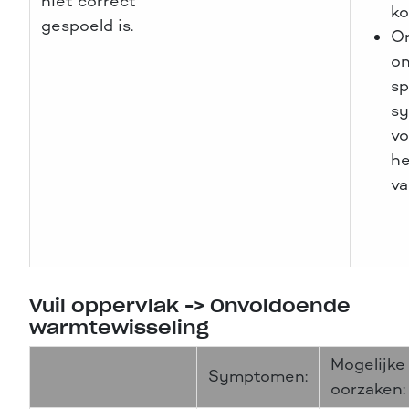
niet correct
ko
gespoeld is.
On
o
sp
s
vo
he
va
Vuil oppervlak -> Onvoldoende
warmtewisseling
Mogelijke
Symptomen:
oorzaken: