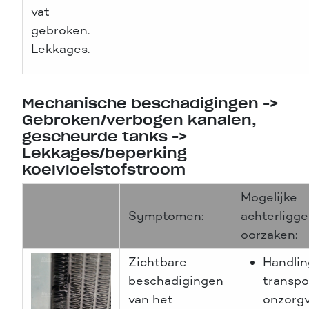
vat
gebroken.
Lekkages.
Mechanische beschadigingen ->
Gebroken/verbogen kanalen,
gescheurde tanks ->
Lekkages/beperking
koelvloeistofstroom
Mogelijke
Symptomen:
achterligg
oorzaken:
Zichtbare
Handlin
beschadigingen
transpo
van het
onzorgv