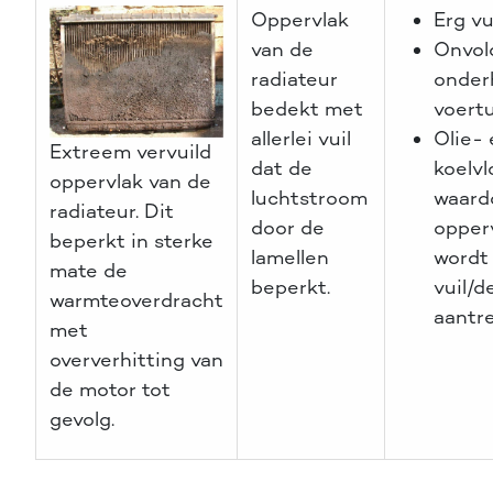
Oppervlak
Erg v
van de
Onvol
radiateur
onder
bedekt met
voert
allerlei vuil
Olie- 
Extreem vervuild
dat de
koelvl
oppervlak van de
luchtstroom
waard
radiateur. Dit
door de
opperv
beperkt in sterke
lamellen
wordt
mate de
beperkt.
vuil/d
warmteoverdracht
aantre
met
oververhitting van
de motor tot
gevolg.