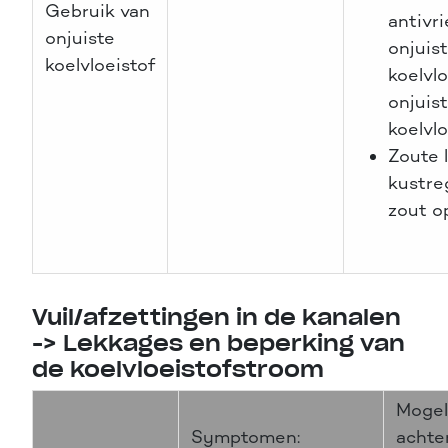
Gebruik van
antivri
onjuiste
onjuis
koelvloeistof
koelvlo
onjuis
koelvlo
Zoute 
kustreg
zout o
Vuil/afzettingen in de kanalen
-> Lekkages en beperking van
de koelvloeistofstroom
Mogel
Symptomen:
achte