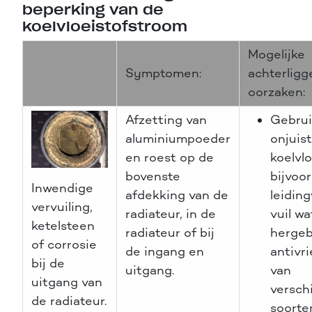
beperking van de
koelvloeistofstroom
Mogelijke
Symptomen:
achterlig
oorzaken:
Afzetting van
Gebrui
aluminiumpoeder
onjuis
en roest op de
koelvlo
bovenste
bijvoo
Inwendige
afdekking van de
leidin
vervuiling,
radiateur, in de
vuil wa
ketelsteen
radiateur of bij
hergeb
of corrosie
de ingang en
antivri
bij de
uitgang.
van
uitgang van
versch
de radiateur.
soorte