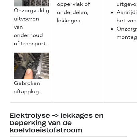
oppervlak of
uitgevo
Onzorgvuldig
onderdelen,
Aanrijd
uitvoeren
lekkages.
het voe
van
Onzorg
onderhoud
montag
of transport.
Gebroken
aftapplug.
Elektrolyse -> lekkages en
beperking van de
koelvloeistofstroom