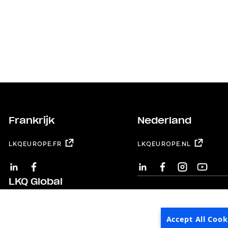
Frankrijk
Nederland
LKQEUROPE.FR
LKQEUROPE.NL
LINKEDIN
FACEBOOK
LINKEDIN
FACEBOOK
INSTAGRAM
YOUTUB
LKQ Global
LKQ CORPORATION
Accept All Cook