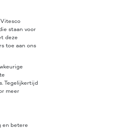
 Vitesco
ie staan voor
et deze
rs toe aan ons
uwkeurige
te
 Tegelijkertijd
oor meer
g en betere