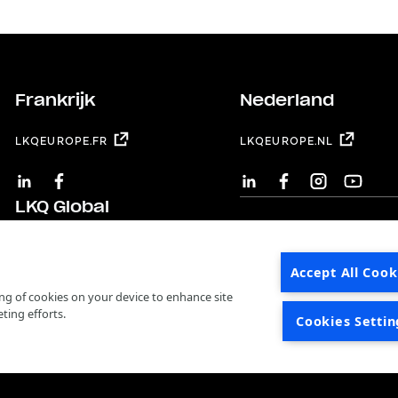
Frankrijk
Nederland
LKQEUROPE.FR
LKQEUROPE.NL
LINKEDIN
FACEBOOK
LINKEDIN
FACEBOOK
INSTAGRAM
YOUTUB
LKQ Global
LKQ CORPORATION
Accept All Cook
ring of cookies on your device to enhance site
ting efforts.
Cookies Settin
Supplier Code of Conduct
Code of Ethics
t