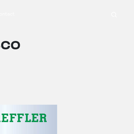
Search
ontact
sco