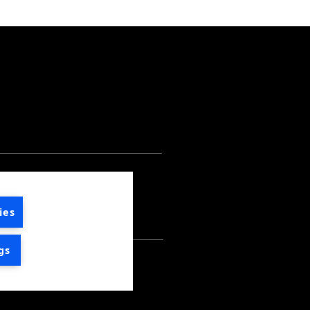
E
ies
gs
© 2026 by LKQ Europe