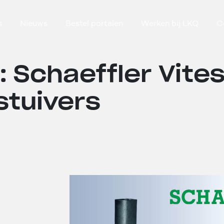
s
Nieuws
Bestel portalen
Werken bij LKQ
C
Q: Schaeffler Vite
stuivers