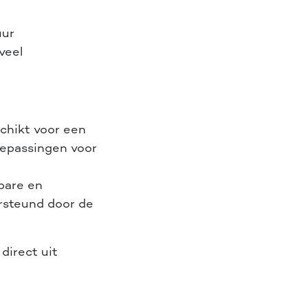
uur
veel
schikt voor een
oepassingen voor
bare en
ersteund door de
direct uit