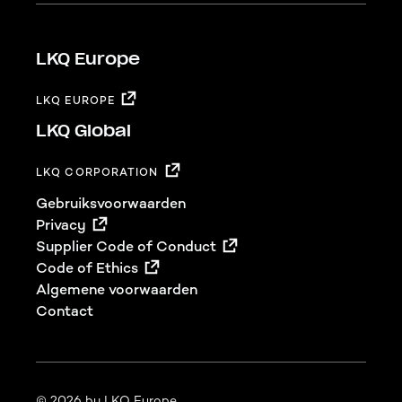
LKQ Europe
LKQ EUROPE
LKQ Global
LKQ CORPORATION
Footer
Gebruiksvoorwaarden
Privacy
Supplier Code of Conduct
Code of Ethics
Algemene voorwaarden
Contact
© 2026 by LKQ Europe